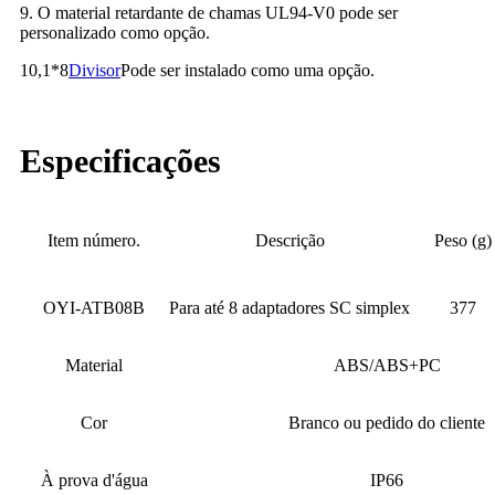
9. O material retardante de chamas UL94-V0 pode ser
personalizado como opção.
10,1*8
Divisor
Pode ser instalado como uma opção.
Especificações
Item número.
Descrição
Peso (g)
OYI-ATB08B
Para até 8 adaptadores SC simplex
377
Material
ABS/ABS+PC
Cor
Branco ou pedido do cliente
À prova d'água
IP66