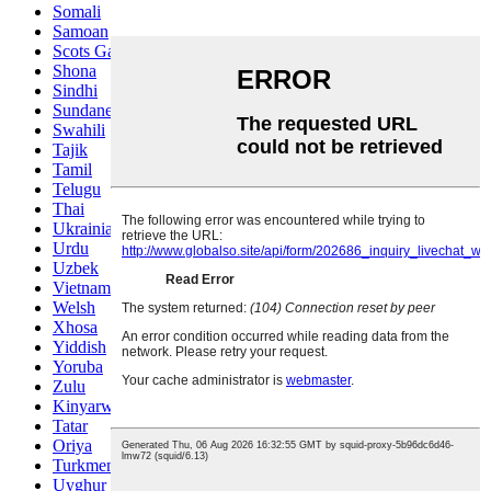
Somali
Samoan
Scots Gaelic
Shona
Sindhi
Sundanese
Swahili
Tajik
Tamil
Telugu
Thai
Ukrainian
Urdu
Uzbek
Vietnamese
Welsh
Xhosa
Yiddish
Yoruba
Zulu
Kinyarwanda
Tatar
Oriya
Turkmen
Uyghur