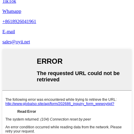
TikTok
Whatsapp
+8618926041961
E-mail
sales@oyii.net