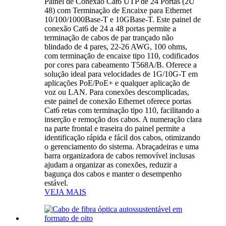
Painel de Conexão Cat6 UTP de 24 Portas (2U
48) com Terminação de Encaixe para Ethernet
10/100/1000Base-T e 10GBase-T. Este painel de
conexão Cat6 de 24 a 48 portas permite a
terminação de cabos de par trançado não
blindado de 4 pares, 22-26 AWG, 100 ohms,
com terminação de encaixe tipo 110, codificados
por cores para cabeamento T568A/B. Oferece a
solução ideal para velocidades de 1G/10G-T em
aplicações PoE/PoE+ e qualquer aplicação de
voz ou LAN. Para conexões descomplicadas,
este painel de conexão Ethernet oferece portas
Cat6 retas com terminação tipo 110, facilitando a
inserção e remoção dos cabos. A numeração clara
na parte frontal e traseira do painel permite a
identificação rápida e fácil dos cabos, otimizando
o gerenciamento do sistema. Abraçadeiras e uma
barra organizadora de cabos removível inclusas
ajudam a organizar as conexões, reduzir a
bagunça dos cabos e manter o desempenho
estável.
VEJA MAIS