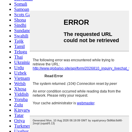
Somali
Samoan
Scots Gaelic
Shona
Sindhi
Sundanese
Swahili
Tajik
Tamil
Telugu
Thai
Ukrainian
Urdu
Uzbek
Vietnamese
Welsh
Xhosa
Yiddish
Yoruba
Zulu
Kinyarwanda
Tatar
Oriya
Turkmen
Uyghur