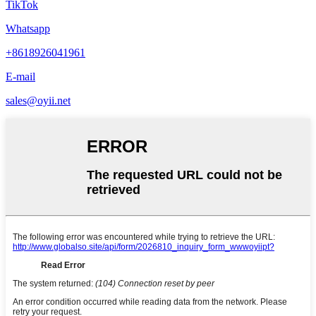
TikTok
Whatsapp
+8618926041961
E-mail
sales@oyii.net