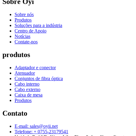
Sobre Oyi
Sobre nós
Produtos
Soluções para a indústria
Centro de Apoio
Notícias
Contate-nos
produtos
Adaptador e conector
Atenuador
Conjuntos de fibra óptica
Cabo interno
Cabo externo
Caixa de mesa
Produtos
Contato
E-mail: sales@oyii.net
Telefone: + 0755-23179541