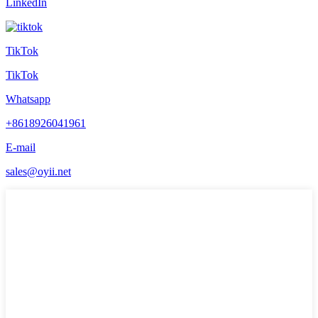
LinkedIn
TikTok
TikTok
Whatsapp
+8618926041961
E-mail
sales@oyii.net