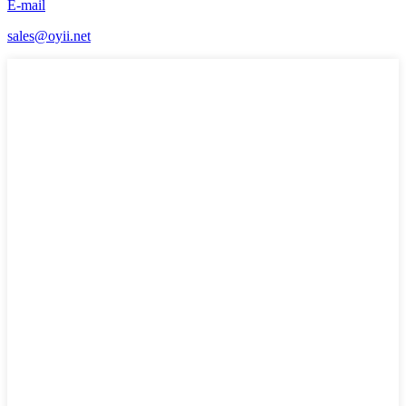
E-mail
sales@oyii.net