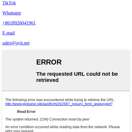
TikTok
Whatsapp
+8618926041961
E-mail
sales@oyii.net