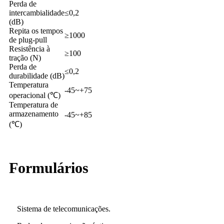
Perda de
intercambialidade
≤0,2
(dB)
Repita os tempos
≥1000
de plug-pull
Resistência à
≥100
tração (N)
Perda de
≤0,2
durabilidade (dB)
Temperatura
-45~+75
operacional (℃)
Temperatura de
armazenamento
-45~+85
(℃)
Formulários
Sistema de telecomunicações.