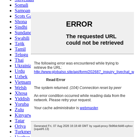
Somali
Samoan
Scots Gaelic
Shona
Sindhi
Sundanese
Swahili
Tajik
Tamil
Telugu
Thai
Ukrainian
Urdu
Uzbek
Vietnamese
Welsh
Xhosa
Yiddish
Yoruba
Zulu
Kinyarwanda
Tatar
Oriya
Turkmen