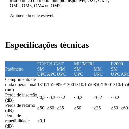
Modo único ou modo múltiplo disponível, OS1, OM1,
OM2, OM3, OM4 ou OM5.
Ambientalmente estável.
Especificações técnicas
FC/SC/LC/ST
MU/MTRJ
E2000
Parâmetro
SM
MM
SM
MM
SM
UPC
APC
UPC
UPC
UPC
UPC
AP
Comprimento de
onda operacional
1310/1550
850/1300
1310/1550
850/1300
1310/155
(nm)
Perda de inserção
≤0,2
≤0,3
≤0,2
≤0,2
≤0,2
≤0,2
(dB)
Perda de retorno
≥50
≥60
≥35
≥50
≥35
≥50
≥60
(dB)
Perda de
repetibilidade
≤0,1
(dB)