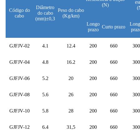
es
(N)
Diâmetro
(
Código do
Peso do cabo
do cabo
cabo
(Kg/km)
(mm)±0,3
Longo
Lon
Curto prazo
prazo
praz
GJFJV-02
4.1
12.4
200
660
300
GJFJV-04
4.8
16.2
200
660
300
GJFJV-06
5.2
20
200
660
300
GJFJV-08
5.6
26
200
660
300
GJFJV-10
5.8
28
200
660
300
GJFJV-12
6.4
31,5
200
660
300